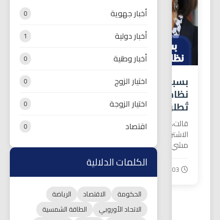
أخبار جهوية
0
أخبار دولية
1
أخبار وطنية
0
بسبب معاناة المغاربة مع
اختيار الزوج
0
نظام الساعة الإضافية: منيب
اختيار الزوجة
0
تُطلق تحذيراً صريحاً
قالت، الأمينة السابقة لحزب الحزب
اقتصاد
0
الاشتراكي الموحد في تصريح صحفي “حنا
مشي عبيد عند...
الكلمات الدلالية
182
2025-11-03
dom.co/s/N9zS
الحكومة
الاقتصاد
الرياضة
الاتحاد الأوروبي
الطاقة الشمسية